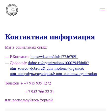
Контактная информация
Мы в социальных сетях:
ВКонтакте:
https://vk.com/club177567091
Добро.рф:
dobro.ru/organizations/10002945/info?
utm_source=dobroru& utm_medium=organic&
utm_campaign=pagerepost& utm_content=organization
+
Телефон
+7 915 935 1272
+ 7 952 766 22 21
или воспользуйтесь формой