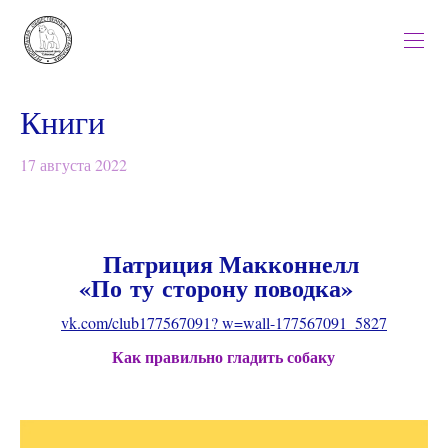
Книги
17 августа 2022
Патриция Макконнелл
«По ту сторону поводка»
vk.com/club177567091? w=wall-177567091_5827
Как правильно гладить собаку