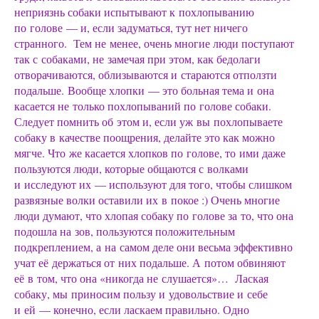
неприязнь собаки испытывают к похлопыванию
по голове — и, если задуматься, тут нет ничего
странного. Тем не менее, очень многие люди поступают
так с собаками, не замечая при этом, как бедолаги
отворачиваются, облизываются и стараются отползти
подальше. Вообще хлопки — это больная тема и она
касается не только похлопываний по голове собаки.
Следует помнить об этом и, если уж вы похлопываете
собаку в качестве поощрения, делайте это как можно
мягче. Что же касается хлопков по голове, то ими даже
пользуются люди, которые общаются с волками
и исследуют их — используют для того, чтобы слишком
развязные волки оставили их в покое :) Очень многие
люди думают, что хлопая собаку по голове за то, что она
подошла на зов, пользуются положительным
подкреплением, а на самом деле они весьма эффективно
учат её держаться от них подальше. А потом обвиняют
её в том, что она «никогда не слушается»… Лаская
собаку, мы приносим пользу и удовольствие и себе
и ей — конечно, если ласкаем правильно. Одно