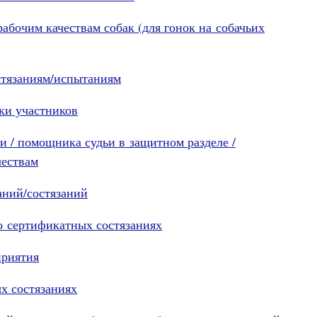
абочим качествам собак (для гонок на собачьих
остязаниям/испытаниям
ки участников
и / помощника судьи в защитном разделе /
чествам
аний/состязаний
о сертификатных состязаниях
приятия
х состязаниях