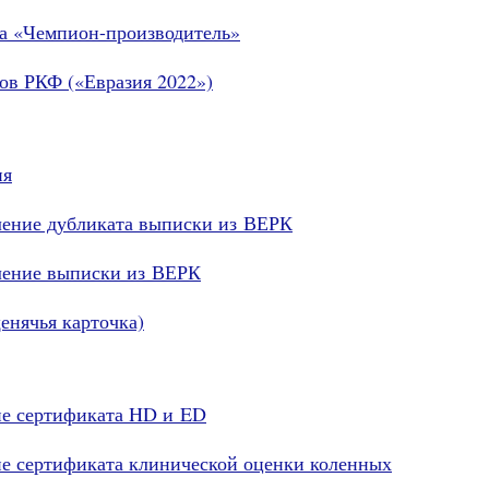
ла «Чемпион-производитель»
лов РКФ («Евразия 2022»)
ия
вление дубликата выписки из ВЕРК
вление выписки из ВЕРК
енячья карточка)
ие сертификата HD и ED
ие сертификата клинической оценки коленных