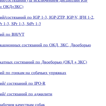
 и ОКД+ЗКС)
й/состязаний по IGP 1-3, IGP-ZTP, IGP-V, IFH 1-2,
 1-3, SPr 1-3, StPr 1-3
ний по BH/VT
икационных состязаний по ОКД, ЗКС, Двоеборью
катных состязаний по Двоеборью (ОКД + ЗКС)
ний по гонкам на собачьих упряжках
ий/ состязаний по IPO-R
ий/ состязаний по аджилити
абочим качествам собак