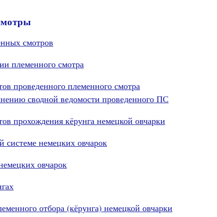
смотры
енных смотров
ии племенного смотра
атов проведенного племенного смотра
лнению сводной ведомости проведенного ПС
атов прохождения кёрунга немецкой овчарки
й системе немецких овчарок
немецких овчарок
нгах
еменного отбора (кёрунга) немецкой овчарки