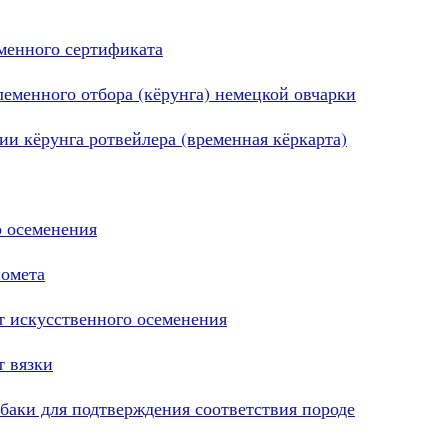
еменного сертификата
еменного отбора (кёрунга) немецкой овчарки
ии кёрунга ротвейлера (временная кёркарта)
о осеменения
помета
 искусственного осеменения
т вязки
баки для подтверждения соответствия породе