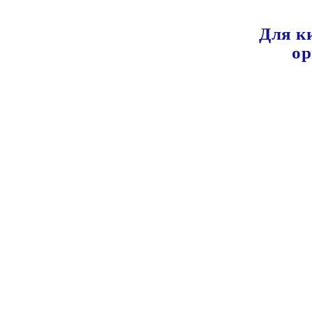
Для к
ор