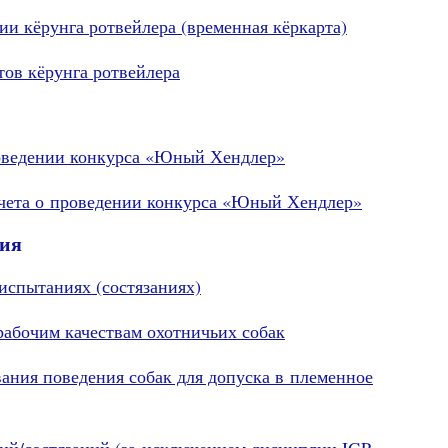
ии кёрунга ротвейлера (временная кёркарта)
тов кёрунга ротвейлера
роведении конкурса «Юный Хендлер»
тчета о проведении конкурса «Юный Хендлер»
ния
испытаниях (состязаниях)
абочим качествам охотничьих собак
вания поведения собак для допуска в племенное
ий/состязаний (за исключением дисциплин IGP