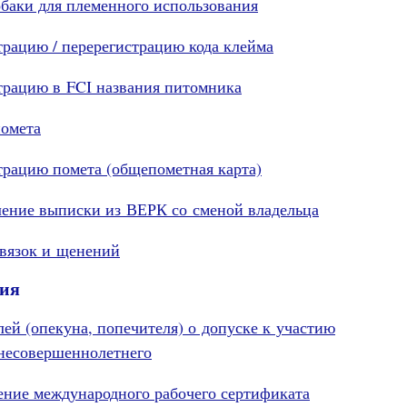
обаки для племенного использования
трацию / перерегистрацию кода клейма
страцию в FCI названия питомника
помета
страцию помета (общепометная карта)
вление выписки из ВЕРК со сменой владельца
 вязок и щенений
ния
лей (опекуна, попечителя) о допуске к участию
 несовершеннолетнего
ление международного рабочего сертификата