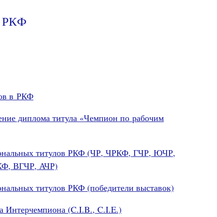
ы РКФ
ов в РКФ
ление диплома титула «Чемпион по рабочим
иональных титулов РКФ (ЧР, ЧРКФ, ГЧР, ЮЧР,
Ф, ВГЧР, АЧР)
ональных титулов РКФ (победители выставок)
 Интерчемпиона (C.I.B., C.I.E.)